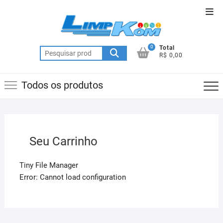
Skip
Top
to
Men
content
0
Total
Pesquisar
R$ 0,00
por:
Todos os produtos
Seu Carrinho
Tiny File Manager
Error: Cannot load configuration