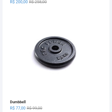
Original
Current
R$
200,00
R$
258,00
price
price
was:
is:
R$ 258,00.
R$ 200,00.
Dumbbell
Original
Current
R$
77,00
R$
99,00