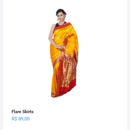
price
price
was:
is:
R$ 99,00.
R$ 77,00.
Flare Skirts
R$
89,00