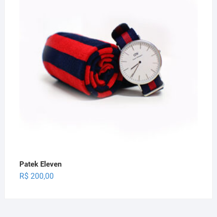
R$ 77,00.
R$ 50,00.
Patek Eleven
R$
200,00