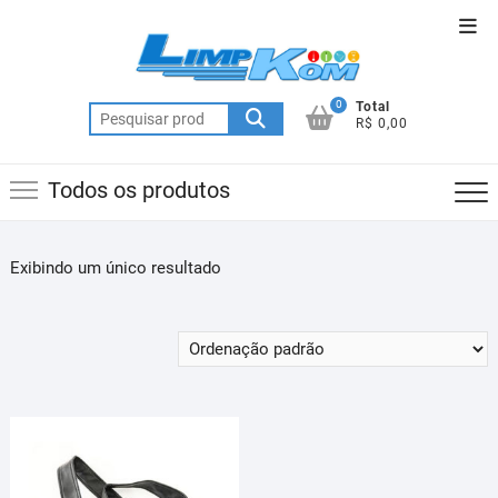
Skip
Top
to
Men
content
0
Total
Pesquisar
R$ 0,00
por:
Todos os produtos
Exibindo um único resultado