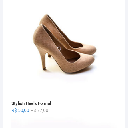
Stylish Heels Formal
Original
Current
R$
50,00
R$
77,00
price
price
was:
is: