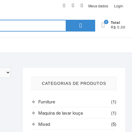
facebook
twitter
instagram
Meus dados
Login
Pesquisar
0
Total
R$ 0,00
por:
CATEGORIAS DE PRODUTOS
Furniture
(1)
Maquina de lavar louça
(1)
Mixed
(5)