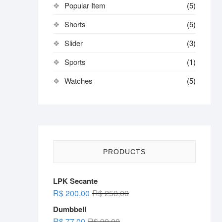
Popular Item
(5)
Shorts
(5)
Slider
(3)
Sports
(1)
Watches
(5)
PRODUCTS
LPK Secante
Original
Current
R$
200,00
R$
258,00
price
price
Dumbbell
was:
is:
Original
Current
R$
77,00
R$
99,00