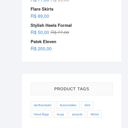
R$ 258,00.
R$ 200,00.
price
price
Flare Skirts
was:
is:
R$
89,00
R$ 99,00.
R$ 77,00.
Stylish Heels Formal
Original
Current
R$
50,00
R$
77,00
price
price
Patek Eleven
was:
is:
R$
200,00
R$ 77,00.
R$ 50,00.
PRODUCT TAGS
abrilhantador
Automobiles
Girls
Hand Bags
louça
secante
Wood