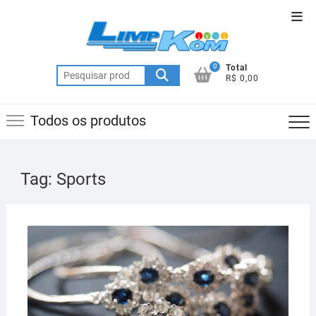
Skip
Top
to
Men
content
0
Total
Pesquisar
R$ 0,00
por:
Todos os produtos
Tag:
Sports
MAR
22,
2019